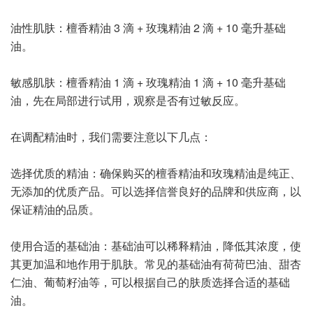
油性肌肤：檀香精油 3 滴 + 玫瑰精油 2 滴 + 10 毫升基础
油。
敏感肌肤：檀香精油 1 滴 + 玫瑰精油 1 滴 + 10 毫升基础
油，先在局部进行试用，观察是否有过敏反应。
在调配精油时，我们需要注意以下几点：
选择优质的精油：确保购买的檀香精油和玫瑰精油是纯正、
无添加的优质产品。可以选择信誉良好的品牌和供应商，以
保证精油的品质。
使用合适的基础油：基础油可以稀释精油，降低其浓度，使
其更加温和地作用于肌肤。常见的基础油有荷荷巴油、甜杏
仁油、葡萄籽油等，可以根据自己的肤质选择合适的基础
油。