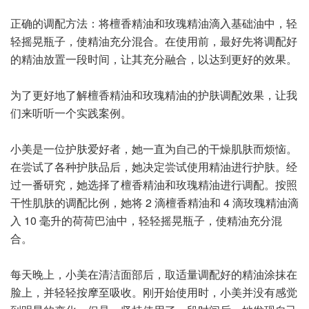
正确的调配方法：将檀香精油和玫瑰精油滴入基础油中，轻
轻摇晃瓶子，使精油充分混合。在使用前，最好先将调配好
的精油放置一段时间，让其充分融合，以达到更好的效果。
为了更好地了解檀香精油和玫瑰精油的护肤调配效果，让我
们来听听一个实践案例。
小美是一位护肤爱好者，她一直为自己的干燥肌肤而烦恼。
在尝试了各种护肤品后，她决定尝试使用精油进行护肤。经
过一番研究，她选择了檀香精油和玫瑰精油进行调配。按照
干性肌肤的调配比例，她将 2 滴檀香精油和 4 滴玫瑰精油滴
入 10 毫升的荷荷巴油中，轻轻摇晃瓶子，使精油充分混
合。
每天晚上，小美在清洁面部后，取适量调配好的精油涂抹在
脸上，并轻轻按摩至吸收。刚开始使用时，小美并没有感觉