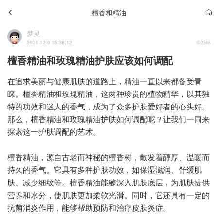
檀香和精油
梦灵
2024-12-9 15:38:12
2565
檀香精油和玫瑰精油护肤应该如何调配
在追求美丽与健康肌肤的道路上，精油一直以来都备受青
睐。檀香精油和玫瑰精油，这两种珍贵的植物精华，以其独
特的功效和迷人的香气，成为了众多护肤爱好者的心头好。
那么，檀香精油和玫瑰精油护肤如何调配呢？让我们一同来
探索这一护肤调配的艺术。
檀香精油，源自古老而神秘的檀香树，散发着醇厚、温暖而
持久的香气。它具有多种护肤功效，如保湿滋润、舒缓肌
肤、减少细纹等。檀香精油能够深入肌肤底层，为肌肤提供
营养和水分，使肌肤更加柔软光滑。同时，它还具有一定的
抗菌消炎作用，能够帮助预防和治疗皮肤炎症。