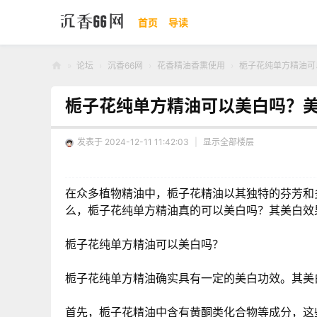
首页
导读
»
论坛
›
沉香66网
›
花香精油香熏使用
›
栀子花纯单方精油可以
沉
栀子花纯单方精油可以美白吗？
香
66
发表于 2024-12-11 11:42:03
|
显示全部楼层
网
在众多植物精油中，栀子花精油以其独特的芬芳和
么，栀子花纯单方精油真的可以美白吗？其美白效
栀子花纯单方精油可以美白吗？
栀子花纯单方精油确实具有一定的美白功效。其美
首先，栀子花精油中含有黄酮类化合物等成分，这