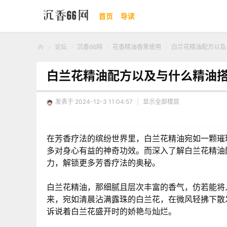
首页
导读
»
论坛
›
沉香66网
›
花香精油香熏使用
›
白兰花精油配方以及
沉
白兰花精油配方以及与什么精油
香
66
发表于 2024-12-3 11:04:57
|
显示全部楼层
网
在芳香疗法的缤纷世界里，白兰花精油宛如一颗璀
多对身心有益的神奇功效。而深入了解白兰花精油
力，解锁更多芳香疗法的奥秘。
白兰花精油，那细腻且层次丰富的香气，仿若能将
来，宛如清晨沾满露珠的白兰花，在微风轻拂下散
诉说着白兰花盛开时的娇艳与灿烂。