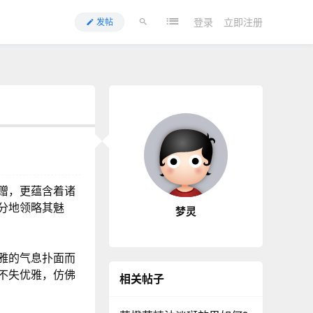
登录
立即注册
发帖
赠，更蕴含着诸
分地领略其魅
梦灵
雅的气息扑面而
不失优雅，仿佛
相关帖子