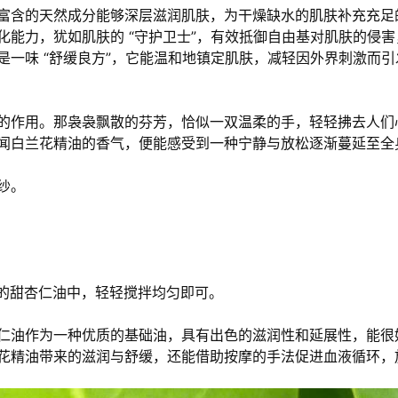
富含的天然成分能够深层滋润肌肤，为干燥缺水的肌肤补充充足
能力，犹如肌肤的 “守护卫士”，有效抵御自由基对肌肤的侵
一味 “舒缓良方”，它能温和地镇定肌肤，减轻因外界刺激而
的作用。那袅袅飘散的芬芳，恰似一双温柔的手，轻轻拂去人们
闻白兰花精油的香气，便能感受到一种宁静与放松逐渐蔓延至全
纱。
毫升的甜杏仁油中，轻轻搅拌均匀即可。
仁油作为一种优质的基础油，具有出色的滋润性和延展性，能很
花精油带来的滋润与舒缓，还能借助按摩的手法促进血液循环，