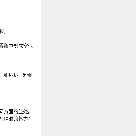
验。
雾瓶中制成空气
，如痘痘、粉刺
同方面的益处。
配精油的魅力在