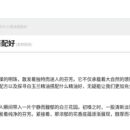
与什么精油搭配好
搭配好
[复制链接]
璨的明珠，散发着独特而迷人的芬芳。它不仅承载着大自然的馈
配方以及探寻白玉兰精油搭配什么精油好，无疑能让我们更加充
人瞬间带入一片宁静而馥郁的白兰花园。初嗅之时，一股清新淡
发着纯净的芬芳。紧接着，那浓郁的花香底蕴逐渐展现，醇厚而