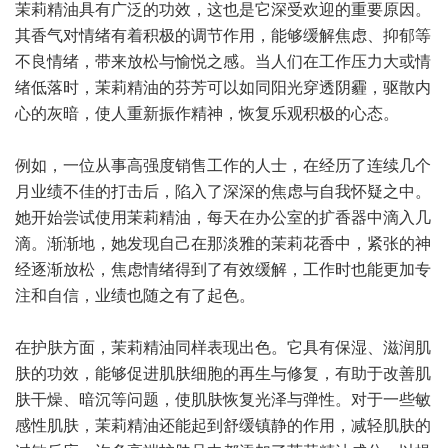
茉莉精油具有广泛的功效，这也是它深受欢迎的重要原因。
其香气对情绪有着积极的调节作用，能够缓解焦虑、抑郁等
不良情绪，带来放松与愉悦之感。当人们在工作压力大或情
绪低落时，茉莉精油的芬芳可以如同阳光穿透阴霾，驱散内
心的灰暗，使人重新振作精神，恢复乐观积极的心态。
例如，一位从事高强度销售工作的人士，在经历了连续几个
月业绩不佳的打击后，陷入了深深的焦虑与自我怀疑之中。
她开始尝试使用茉莉精油，每天在办公室的扩香器中滴入几
滴。渐渐地，她发现自己在那淡雅的茉莉花香中，紧张的神
经逐渐放松，焦虑情绪得到了有效缓解，工作时也能更加专
注和自信，业绩也随之有了起色。
在护肤方面，茉莉精油同样表现出色。它具有保湿、滋润肌
肤的功效，能够促进肌肤细胞的再生与修复，有助于改善肌
肤干燥、暗沉等问题，使肌肤恢复光泽与弹性。对于一些敏
感性肌肤，茉莉精油还能起到舒缓镇静的作用，减轻肌肤的