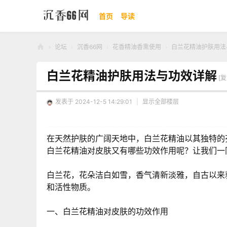
首页
导读
»
论坛
›
沉香66网
›
花香精油香熏使用
›
白兰花精油护肤用法
沉
白兰花精油护肤用法与功效详解
香
[
66
发表于 2024-12-5 14:29:01
|
显示全部楼层
网
在天然护肤的广阔天地中，白兰花精油以其独特的
白兰花精油对皮肤又有哪些功效作用呢？让我们一
白兰花，花朵洁白如雪，香气清新淡雅，自古以来
和活性物质。
一、白兰花精油对皮肤的功效作用