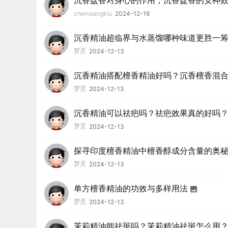
沉香盘香对身心的作用，沉香盘香的安神
chenxiangkiu
2024-12-16
沉香精油超临界与水蒸馏哪种味道更胜一
梦灵
2024-12-13
沉香精油搭配檀香精油好吗？沉香檀香混
梦灵
2024-12-13
沉香精油可以祛疤吗？祛疤效果真的好吗
梦灵
2024-12-13
探寻印度檀香精油中檀香醇成分含量的奥
梦灵
2024-12-13
单方檀香精油的功效与多样用法
梦灵
2024-12-13
茉莉精油能祛斑吗？茉莉精油祛斑怎么用