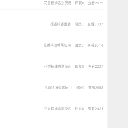
花香精油香熏使用
回复0
查看2072
檀香线香盘香
回复0
查看3037
花香精油香熏使用
回复0
查看2044
花香精油香熏使用
回复0
查看2237
花香精油香熏使用
回复0
查看2658
花香精油香熏使用
回复0
查看2431