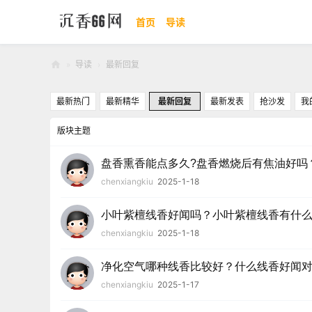
首页
导读
»
导读
›
最新回复
沉
最新热门
最新精华
最新回复
最新发表
抢沙发
我
香
66
版块主题
网
盘香熏香能点多久?盘香燃烧后有焦油好吗
chenxiangkiu
2025-1-18
小叶紫檀线香好闻吗？小叶紫檀线香有什
chenxiangkiu
2025-1-18
净化空气哪种线香比较好？什么线香好闻
chenxiangkiu
2025-1-17