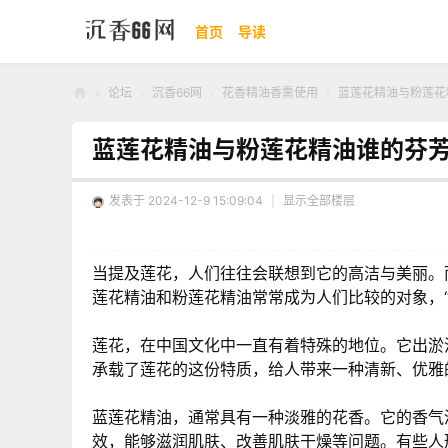
首页
导读
»
论坛
›
沉香66网
›
花香精油香熏使用
›
蓝莲花精油与粉莲花精
沉
蓝莲花精油与粉莲花精油谁的芬
香
66
发表于 2024-12-9 15:09:04
|
显示全部楼层
网
当提及莲花，人们往往会联想到它的高洁与美丽。
莲花精油和粉莲花精油常常成为人们比较的对象，“
莲花，在中国文化中一直有着特殊的地位。它出淤
承载了莲花的这份特质，给人带来一种清新、优雅
蓝莲花精油，通常具有一种淡雅的花香。它的香气
效，能够滋润肌肤、改善肌肤干燥等问题。有些人