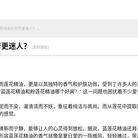
油谁的芬芳更迷人？ ...
芳更迷人？
[复制链接]
而莲花精油，更是以其独特的香气和护肤功效，受到了许多人的
蓝莲花精油和粉莲花精油哪个好闻？” 这一问题也困扰着不少爱
泥而不染，濯清涟而不妖，象征着纯洁与高尚。而从莲花中提取
的感觉。
清新而宁静，能够让人的心灵得到放松。据说，蓝莲花精油还具
形容蓝莲花精油的香气就像是夏日里的一阵微风，轻轻拂过，带