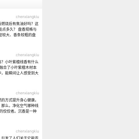
chenxiangkiu
香燃烧后有焦油好吗？这
能点多久？ 盘香规格与
径较大、香条较粗的盘
chenxiangkiu
吗？小叶紫檀线香有什么
它融合了小叶紫檀木材本
中，能瞬间让人感受到大
chenxiangkiu
然的方式提升身心健康。
。那么，净化空气哪种线
气的佼佼者。沉香是一种
chenxiangkiu
，引发了人们关于它能否