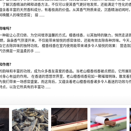
，了解沉香精油的稀释调香方法，不仅可以使其香气更好地发挥，还能满足个性化的香
蕴含着丰富的天然香料成分，有着极高的价值。从其香气特质来说，沉香精油初闻时
人的嗅觉感官； 接 ......
异味吗？
一种能让心灵归依、为空间增添温馨的方式。檀香线香，以其独特的魅力，悄然走进
点燃，袅袅香气弥漫开来，不仅能带来愉悦的感官体验，还能有效去除各种异味。今天
及它去除异味的独特功效。 檀香线香在室内使用能带来诸多令人愉悦的效果： 营造氛
是一双温柔的手 ......
和作用？
的韵味和丰富的功效，成为众多香友喜爱的香品。当老山檀香线香被点燃后，它所展
对身心有益的作用。 在香道的悠悠世界里，老山檀香线香宛如一颗璀璨明珠，散发着
为我们带来一场感官盛宴。而这背后，又蕴含着老山檀香线香诸多令人着迷的功效与
以及它所具有的丰富功 ......