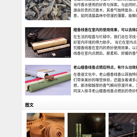
当作香水使用的好奇与探索。与此同时
源自珍贵的沉香木，其香气独特复杂，
意，如同清晨森林中弥漫的薄雾，能瞬间唤醒
檀香线香在室内的使用效果，可以去除
在生活的喧嚣与忙碌中，我们总在寻找
好室内环境的得力助手。 当它在室内
究檀香线香在室内的奇妙使用效果，以
线香在室内点燃后，那柔和、舒缓的香气仿佛
老山檀香线香点燃后特点，有什么功效
在香道文化中，老山檀香线香以其独特
们带来美妙的嗅觉体验，还蕴含着诸多
燃，那浓郁醇厚的香气瞬间弥漫开来，
同深入探寻老山檀香线香点燃后的奇妙特点，
图文