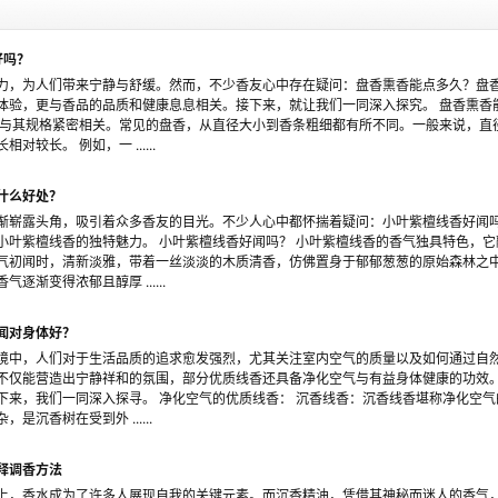
好吗？
力，为人们带来宁静与舒缓。然而，不少香友心中存在疑问：盘香熏香能点多久？盘
体验，更与香品的品质和健康息息相关。接下来，就让我们一同深入探究。 盘香熏香
先与其规格紧密相关。常见的盘香，从直径大小到香条粗细都有所不同。一般来说，直
较长。 例如，一 ......
什么好处？
渐崭露头角，吸引着众多香友的目光。不少人心中都怀揣着疑问：小叶紫檀线香好闻
小叶紫檀线香的独特魅力。 小叶紫檀线香好闻吗？ 小叶紫檀线香的香气独具特色，
气初闻时，清新淡雅，带着一丝淡淡的木质清香，仿佛置身于郁郁葱葱的原始森林之
渐变得浓郁且醇厚 ......
闻对身体好？
境中，人们对于生活品质的追求愈发强烈，尤其关注室内空气的质量以及如何通过自
不仅能营造出宁静祥和的氛围，部分优质线香还具备净化空气与有益身体健康的功效
下来，我们一同深入探寻。 净化空气的优质线香： 沉香线香：沉香线香堪称净化空
沉香树在受到外 ......
释调香方法
上，香水成为了许多人展现自我的关键元素。而沉香精油，凭借其神秘而迷人的香气