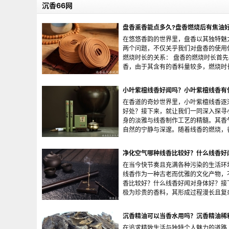
沉香66网
盘香熏香能点多久?盘香燃烧后有焦油
在悠悠香韵的世界里，盘香以其独特魅
两个问题，不仅关乎我们对盘香的使用
燃烧时长的关系： 盘香的燃烧时长首
香，由于其含有的香料量较多，燃烧时长相对
小叶紫檀线香好闻吗？小叶紫檀线香有
在香道的奇妙世界里，小叶紫檀线香逐
好处？接下来，就让我们一同深入探寻
身的淡雅与线香制作工艺的精髓。其香
自然的宁静与深邃。随着线香的燃烧，香气逐
净化空气哪种线香比较好？什么线香好
在当今快节奏且充满各种污染的生活环
线香作为一种古老而优雅的文化产物，
香比较好？什么线香好闻对身体好？接
极为珍贵的香料，其形成过程漫长且复杂，是
沉香精油可以当香水用吗？沉香精油稀
在追求精致生活与独特个人魅力的道路