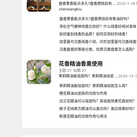
盘香熏香能点多久?盘香燃烧后有 ...
2025-1-18 
chenxiangkiu
盘香熏香能点多久?盘香燃烧后有焦油好吗？
净化空气哪种线香比较好？什么线香好闻对身体
好？
如何鉴别线香的品质？如何买到好的线香？
加里曼丹沉香线香介绍，印尼加里曼丹沉香线香
格
沉香盘香的等级分类，优质沉香盘香怎么选购？
花香精油香熏使用
主题:37
帖数:37
茉莉精油能祛斑吗？茉莉精油祛斑 ...
2024-12-1
茉莉精油能祛斑吗？茉莉精油祛斑怎么用？
橙花精油对皮肤的功效与作用
白兰花精油可以祛斑吗？其祛斑效果究竟如何？
栀子花纯单方精油可以美白吗？美白效果好吗？
粉莲花精油的功效作用与用法