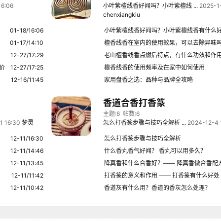
16:06
小叶紫檀线香好闻吗？小叶紫檀线 ...
2025-1-
chenxiangkiu
01-18/16:06
小叶紫檀线香好闻吗？小叶紫檀线香有什么
01-17/14:10
檀香线香在室内的使用效果，可以去除异味
12-27/17:29
老山檀香线香点燃后特点，有什么功效和作
价
12-27/17:25
檀香线香的使用频率及在家中如何使用
12-16/11:45
家用盘香之选：品种与品牌全攻略
香道合香打香篆
主题:6
帖数:6
1 16:30
梦灵
怎么打香篆步骤与技巧全解析 ...
2024-12-4 
12-11/16:30
怎么打香篆步骤与技巧全解析
12-11/14:46
什么香丸香气好闻？ 香丸可以用多久？
12-11/13:45
降真香和什么合香好？—— 降真香做合香配
12-11/11:42
打香篆的意义和作用 —— 打香篆有什么好处
12-11/10:42
香道灰有什么用？香道的香灰怎么处理？