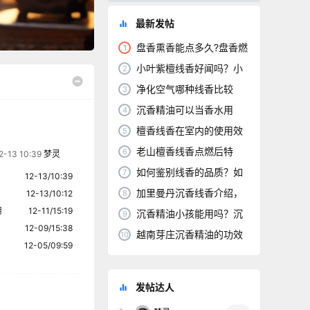
最新发帖
盘香熏香能点多久?盘香燃
1
烧后有焦油好吗？
小叶紫檀线香好闻吗？小
2
叶紫檀线香有什么好
净化空气哪种线香比较
3
好？什么线香好闻对身
沉香精油可以当香水用
4
吗？沉香精油稀释调香
檀香线香在室内的使用效
5
果，可以去除异味吗
老山檀香线香点燃后特
6
2-13 10:39
梦灵
点，有什么功效和作用
如何鉴别线香的品质？如
7
12-13/10:39
何买到好的线香？
加里曼丹沉香线香介绍，
12-13/10:12
8
用
12-11/15:19
印尼加里曼丹沉香线
沉香精油小孩能用吗？沉
9
12-09/15:38
香精油儿童能闻吗?
越南芽庄沉香精油的功效
10
12-05/09:59
与作用与怎么使用？
发帖达人