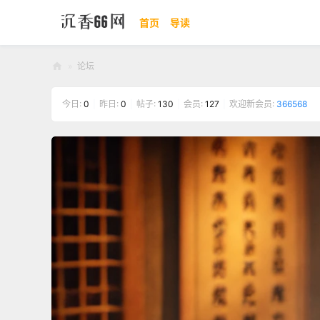
首页
导读
»
论坛
沉
今日:
0
|
昨日:
0
|
帖子:
130
|
会员:
127
|
欢迎新会员:
366568
香
66
网