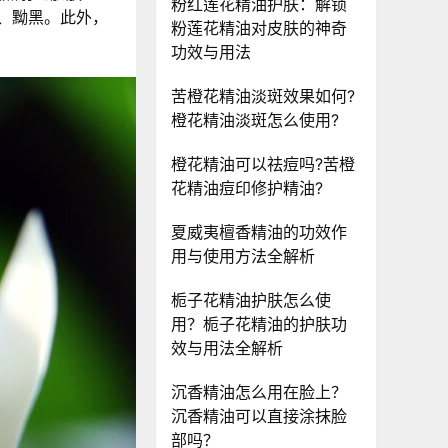
粉红莲花精油护肤：解锁
、黝黑。此外，
粉莲花精油对皮肤的神奇
功效与用法
苦橙花精油淡斑效果如何?
橙花精油淡斑怎么使用?
橙花精油可以祛痘吗?苦橙
花精油痘印修护精油?
夏威夷檀香精油的功效作
用与使用方法全解析
栀子花精油护肤怎么使
用？栀子花精油的护肤功
效与用法全解析
沉香精油怎么用在脸上？
沉香精油可以直接涂抹脸
部吗？