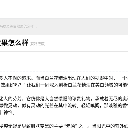
以及美白效果怎么样 ...
效果怎么样
[复制链接]
多人不懈的追求。而当白兰花精油出现在人们的视野中时，一个
效果好吗？” 让我们一同深入剖析白兰花精油在美白领域的可
迷人的芬芳。它仿佛是大自然馈赠的珍贵礼物，承载着无尽的奥
微微晃动，似有灵动的光芒在其中流转。轻轻嗅闻，那淡雅的香
旷神怡。
袭无疑是导致肌肤变黑的主要 “元凶” 之一。当阳光中的紫外