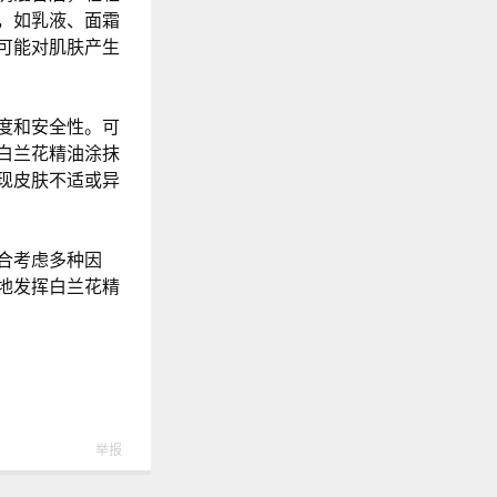
，如乳液、面霜
可能对肌肤产生
度和安全性。可
白兰花精油涂抹
现皮肤不适或异
合考虑多种因
地发挥白兰花精
举报