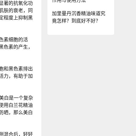
作用与使用方法
显著的抗氧化功
肌肤的衰老，同
加里曼丹沉香精油味道究
定程度上抑制黑
竟怎样？到底好不好？
色素细胞的活
黑色素的产生，
胞和黑色素排出
活力，有助于加
。美白是一个复杂
使用白兰花精油
防晒，那么美白
例混合后，轻轻