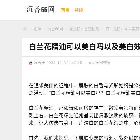
首页
导读
»
论坛
›
沉香66网
›
花香精油香熏使用
›
白兰花精油可以美白吗
沉
白兰花精油可以美白吗以及美白
香
66
发表于 2024-12-3 11:42:45
|
显示全部楼层
网
在追求美丽的征程中，肌肤的白皙与光彩始终是众
之浮现：“白兰花精油可以美白吗？白兰花精油美白
白兰花精油，那如诗如画般的存在，散发着独特而
观上看，白兰花精油通常呈现出清澈透明的质感，
来，让人仿佛置身于一片洁白的白兰花海之中，心
首先，我们来探究一下肌肤变黑的根源。紫外线的侵