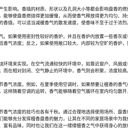
产生影响。香插的材质、形状以及孔洞大小等都会影响盘香的燃
，能够使盘香燃烧得更加缓慢，从而使香气释放得更为均匀、持
的香插，可以适当减缓香气的散发速度，使香味不至于过于浓烈
气。如果使用密封性较好的香炉，并且在香炉内放置一些香灰或
低香气浓度；反之，如果使用敞口较大、内部较为空旷的香炉，
烧环境来实现。在空气流通较快的环境中，如靠近窗户、风扇或
；而在相对封闭、空气静止的环境中，香气则会积聚，浓度较高
节香气浓度。例如，在夏季使用空调时，如果想要让檀香的香气
，这样随着空调的运转，香气能够随着空气循环在室内均匀散开
节香气浓度的技巧也各有千秋。通过合理地选择使用场所、盘香
们能够充分发挥檀香盘香的魅力，让其在不同的家居场景中为我
、富有品味，同时也让我们在这一缕缕檀香之气中获得身心的放