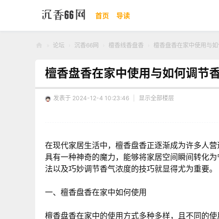
首页
导读
»
论坛
›
沉香66网
›
檀香线香盘香
›
檀香盘香在家中使用与如何
沉
檀香盘香在家中使用与如何调节
香
66
发表于 2024-12-4 10:23:46
|
显示全部楼层
网
在现代家居生活中，檀香盘香正逐渐成为许多人营
具有一种神奇的魔力，能够将家居空间瞬间转化为
法以及巧妙调节香气浓度的技巧就显得尤为重要。
一、檀香盘香在家中如何使用
檀香盘香在家中的使用方式多种多样，且不同的使