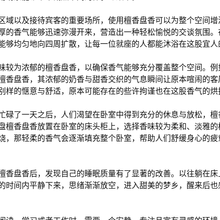
区域以及接待宾客的重要场所，使用檀香盘香可以为整个空间增
厚的香气能够迅速弥漫开来，营造出一种轻松愉悦的交谈氛围。
能够均匀地向四周扩散，让每一位就座的人都能沐浴在这股宜人
味较为浓郁的檀香盘香，以确保香气能够充分覆盖整个空间。例
檀香盘香，其浓郁的奶香与甜香交织的气息瞬间让原本喧闹的客
别样的惬意与舒适，原本可能存在的些许拘谨也在这股香气的烘
忙碌了一天之后，人们渴望在卧室中得到充分的休息与放松，檀
盘檀香盘香放置在卧室的床头柜上，选择香味较为柔和、淡雅的
烧，那轻柔的香气会逐渐填充整个卧室，帮助人们舒缓身心的疲
檀香盘香后，发现自己的睡眠质量有了显著的改善。以往躺在床
的时间内平静下来，思绪渐渐放空，进入甜美的梦乡，醒来后也