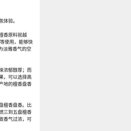
氛体验。
檀香原料就越
室等使用，能够快
较为淡雅香气的空
味浓郁醇厚；而
果，可以选择高
产地的檀香盘香
盘檀香盘香。比
燃三到五盘檀香
致香气过浓，可