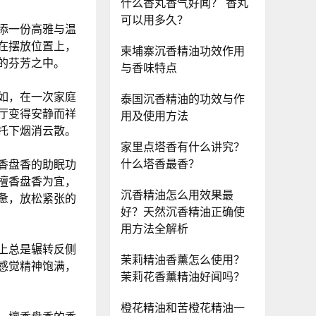
什么香丸香气好闻？ 香丸
可以用多久？
添一份高雅与温
在摆放位置上，
柬埔寨沉香精油功效作用
的芬芳之中。
与香味特点
如，在一次家庭
泰国沉香精油的功效与作
厅变得安静而祥
用及使用方法
托下烟消云散。
家里点塔香有什么讲究？
什么塔香最香？
香盘香的助眠功
檀香盘香为宜，
沉香精油怎么用效果最
惫，放松紧张的
好？天然沉香精油正确使
用方法全解析
上总是辗转反侧
茉莉精油香薰怎么使用？
感觉精神饱满，
茉莉花香薰精油好闻吗？
橙花精油和苦橙花精油一