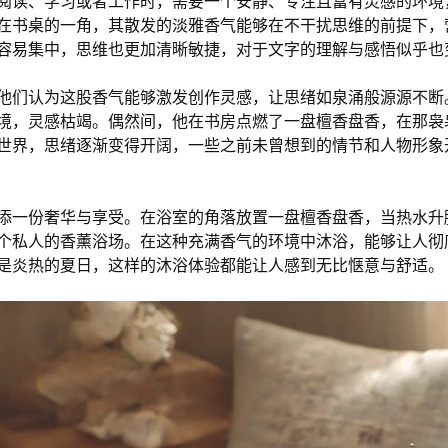
阅读、学习或者工作时，需要一个安静、专注且富有灵感的环境
在书桌的一角，其散发的淡雅香气能够在不干扰思维的前提下，
容易集中，思维也更加清晰敏捷，对于文字的理解与感悟似乎也
他们认为这股香气能够激发创作灵感，让思绪如泉涌般源源不断
境，灵感枯竭。偶然间，他在书房点燃了一盘檀香盘香，在那袅
世界，思绪逐渐变得开阔，一些之前未曾想到的情节和人物形象
添一份奢华与享受。在浴室的角落放置一盘檀香盘香，当热水升
个私人的香薰浴场。在这种充满香气的环境中沐浴，能够让人彻
是炎热的夏日，这样的沐浴体验都能让人感到无比惬意与舒适。