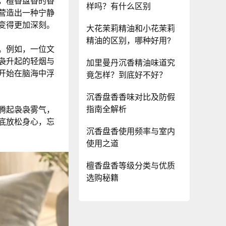
，檀香盘香的香
样吗？有什么区别
营造出一种宁静
变得更加深刻。
大花茉莉精油和小花茉莉
精油的区别，哪种好用?
。例如，一位文
袅升起的轻烟与
加里曼丹沉香精油味道究
开始在脑海中浮
竟怎样？到底好不好？
沉香盘香香味对比及防假
指南全解析
腾起袅袅雾气，
底放松身心，忘
沉香盘香使用频率与室内
使用之道
檀香盘香等级分类与优质
选购秘籍