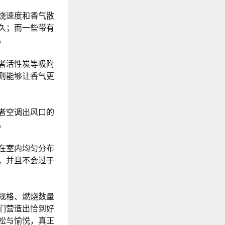
烧速度和香气散
久；而一些带有
。
者活性炭等吸附
则能够让香气更
者空调出风口的
。
在室内均匀分布
，并且不会过于
规格、燃烧数量
们营造出恰到好
松与愉悦，真正